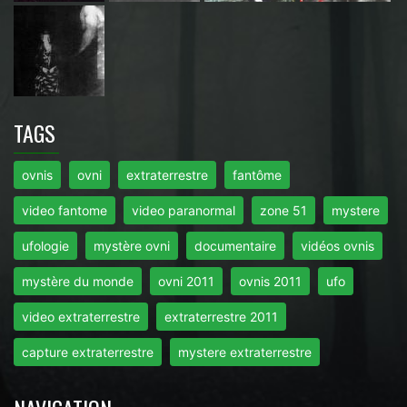
TAGS
ovnis
ovni
extraterrestre
fantôme
video fantome
video paranormal
zone 51
mystere
ufologie
mystère ovni
documentaire
vidéos ovnis
mystère du monde
ovni 2011
ovnis 2011
ufo
video extraterrestre
extraterrestre 2011
capture extraterrestre
mystere extraterrestre