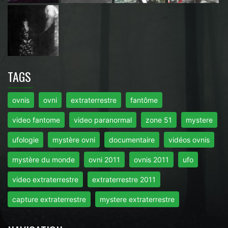
TAGS
ovnis
ovni
extraterrestre
fantôme
video fantome
video paranormal
zone 51
mystere
ufologie
mystère ovni
documentaire
vidéos ovnis
mystère du monde
ovni 2011
ovnis 2011
ufo
video extraterrestre
extraterrestre 2011
capture extraterrestre
mystere extraterrestre