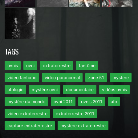
TAGS
ovnis
ovni
extraterrestre
fantôme
video fantome
video paranormal
zone 51
mystere
ufologie
mystère ovni
documentaire
vidéos ovnis
mystère du monde
ovni 2011
ovnis 2011
ufo
video extraterrestre
extraterrestre 2011
capture extraterrestre
mystere extraterrestre