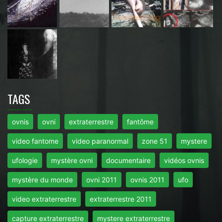
TAGS
ovnis
ovni
extraterrestre
fantôme
video fantome
video paranormal
zone 51
mystere
ufologie
mystère ovni
documentaire
vidéos ovnis
mystère du monde
ovni 2011
ovnis 2011
ufo
video extraterrestre
extraterrestre 2011
capture extraterrestre
mystere extraterrestre