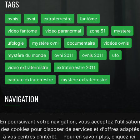
TAGS
ovnis
ovni
extraterrestre
fantôme
video fantome
video paranormal
zone 51
mystere
ufologie
mystère ovni
documentaire
vidéos ovnis
mystère du monde
ovni 2011
ovnis 2011
ufo
video extraterrestre
extraterrestre 2011
capture extraterrestre
mystere extraterrestre
NAVIGATION
Accueil
-
Mentions Légales
-
RGPD
-
Contact
En poursuivant votre navigation, vous acceptez l'utilisation
des cookies pour disposer de services et d'offres adaptés
Tout droits réservés © 2026 - Mysteredumonde.com -
à vos centres d'intérêt.
Pour en savoir plus, cliquez ici