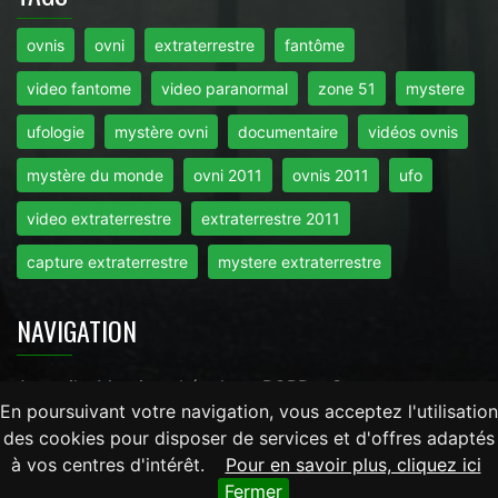
ovnis
ovni
extraterrestre
fantôme
video fantome
video paranormal
zone 51
mystere
ufologie
mystère ovni
documentaire
vidéos ovnis
mystère du monde
ovni 2011
ovnis 2011
ufo
video extraterrestre
extraterrestre 2011
capture extraterrestre
mystere extraterrestre
NAVIGATION
Accueil
-
Mentions Légales
-
RGPD
-
Contact
En poursuivant votre navigation, vous acceptez l'utilisation
des cookies pour disposer de services et d'offres adaptés
Tout droits réservés © 2026 - Mysteredumonde.com -
à vos centres d'intérêt.
Pour en savoir plus, cliquez ici
LaRevueGeek.com
Fermer