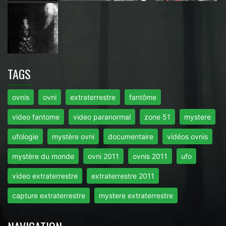
TAGS
ovnis
ovni
extraterrestre
fantôme
video fantome
video paranormal
zone 51
mystere
ufologie
mystère ovni
documentaire
vidéos ovnis
mystère du monde
ovni 2011
ovnis 2011
ufo
video extraterrestre
extraterrestre 2011
capture extraterrestre
mystere extraterrestre