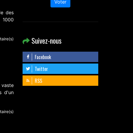
Voter
le des
e 1000
Suivez-nous
aire(s)
Facebook
Twitter
RSS
 vaste
s d'un
aire(s)