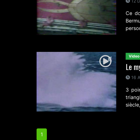
12 D
Ce do
Bermu
perso
Video
Le m
16 A
3 poi
trian
siècl
1