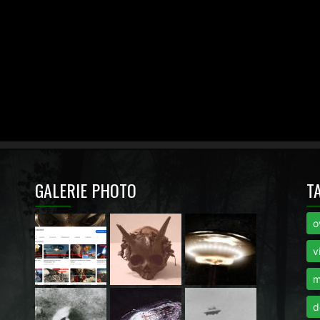
GALERIE PHOTO
T
o
i
v
m
d