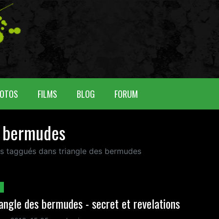
OTOS
FILMS
BLOG
FORUM
s bermudes
nus taggués dans triangle des bermudes
iangle des bermudes - secret et revelations