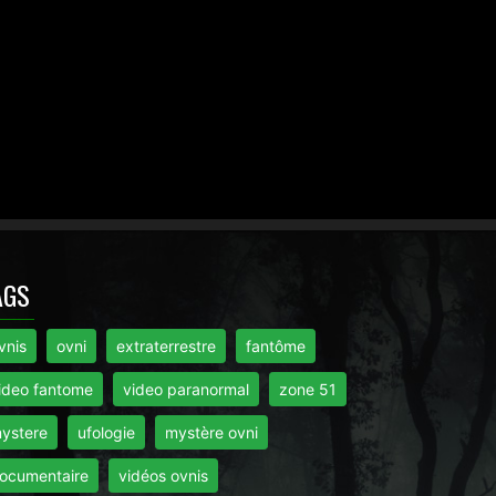
AGS
vnis
ovni
extraterrestre
fantôme
ideo fantome
video paranormal
zone 51
ystere
ufologie
mystère ovni
ocumentaire
vidéos ovnis