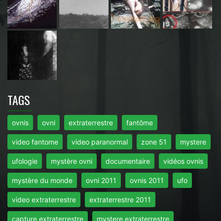
TAGS
ovnis
ovni
extraterrestre
fantôme
video fantome
video paranormal
zone 51
mystere
ufologie
mystère ovni
documentaire
vidéos ovnis
mystère du monde
ovni 2011
ovnis 2011
ufo
video extraterrestre
extraterrestre 2011
capture extraterrestre
mystere extraterrestre