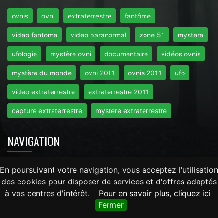
ovnis
ovni
extraterrestre
fantôme
video fantome
video paranormal
zone 51
mystere
ufologie
mystère ovni
documentaire
vidéos ovnis
mystère du monde
ovni 2011
ovnis 2011
ufo
video extraterrestre
extraterrestre 2011
capture extraterrestre
mystere extraterrestre
NAVIGATION
Accueil
-
Mentions Légales
-
RGPD
-
Contact
En poursuivant votre navigation, vous acceptez l'utilisation
des cookies pour disposer de services et d'offres adaptés
à vos centres d'intérêt.
Pour en savoir plus, cliquez ici
Tout droits réservés © 2026 - Mysteredumonde.com -
Fermer
LaRevueGeek.com