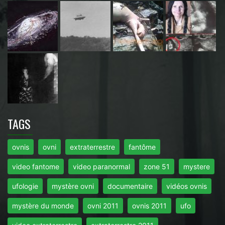
TAGS
ovnis
ovni
extraterrestre
fantôme
video fantome
video paranormal
zone 51
mystere
ufologie
mystère ovni
documentaire
vidéos ovnis
mystère du monde
ovni 2011
ovnis 2011
ufo