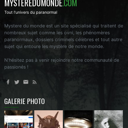
MYSTEREDUMONDE
.COM
Tout l'univers du paranormal
Mystere du monde est un site spécialisé qui traitent de
nombreux sujet comme les ovni, les phénomères
paranormaux, dossiers criminels célèbres et tout autre
sujet qui entoure les mystère de notre monde.
N'hésitez pas à venir rejoindre notre communauté de
passionés !
GALERIE PHOTO