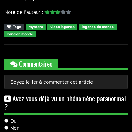
Note de l'auteur :
Tags
mystere
video legende
legende du monde
l'ancien monde
Commentaires
Soyez le 1er à commenter cet article
Avez vous déjà vu un phénomène paranormal
?
Oui
Non