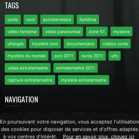
TAGS
ovnis
ovni
extraterrestre
fantôme
video fantome
video paranormal
zone 51
mystere
ufologie
mystère ovni
documentaire
vidéos ovnis
mystère du monde
ovni 2011
ovnis 2011
ufo
video extraterrestre
extraterrestre 2011
capture extraterrestre
mystere extraterrestre
NAVIGATION
Accueil
-
Mentions Légales
-
RGPD
-
Contact
En poursuivant votre navigation, vous acceptez l'utilisation
des cookies pour disposer de services et d'offres adaptés
Tout droits réservés © 2026 - Mysteredumonde.com -
à vos centres d'intérêt.
Pour en savoir plus, cliquez ici