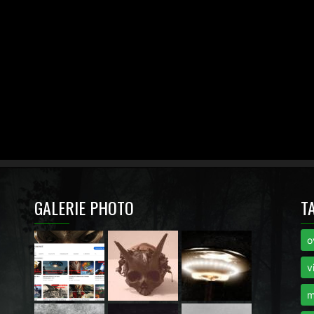
GALERIE PHOTO
T
o
i
v
m