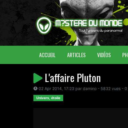
(CURRENT)
ACCUEIL
ARTICLES
VIDÉOS
PH
L'affaire Pluton
02 Apr 2014, 17:23 par damino - 5832 vues - 0
Univers, étoile