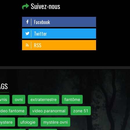
Suivez-nous
Facebook
Twitter
RSS
AGS
vnis
ovni
extraterrestre
fantôme
ideo fantome
video paranormal
zone 51
ystere
ufologie
mystère ovni