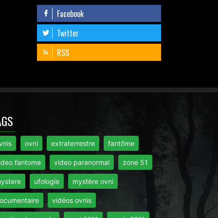
Facebook
Twitter
RSS
AGS
vnis
ovni
extraterrestre
fantôme
ideo fantome
video paranormal
zone 51
ystere
ufologie
mystère ovni
ocumentaire
vidéos ovnis