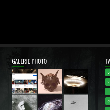
GALERIE PHOTO
T
o
i
v
m
d