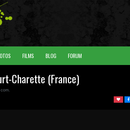
OTOS
FILMS
BLOG
FORUM
urt-Charette (France)
 com.