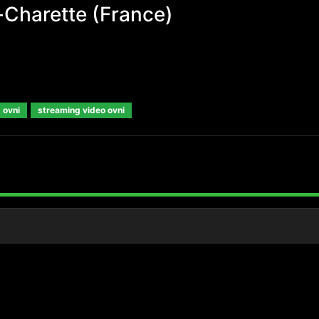
-Charette (France)
 ovni
streaming video ovni