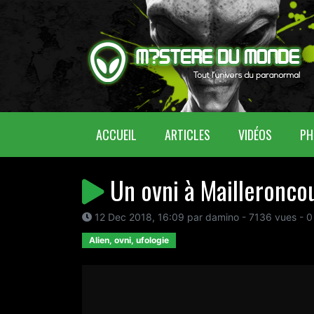
(CURRENT)
ACCUEIL
ARTICLES
VIDÉOS
PH
Un ovni à Mailleronco
12 Dec 2018, 16:09 par damino - 7136 vues - 0
Alien, ovni, ufologie