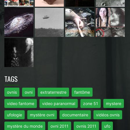
TAGS
ovnis
ovni
extraterrestre
fantôme
video fantome
video paranormal
zone 51
mystere
ufologie
mystère ovni
documentaire
vidéos ovnis
mystère du monde
ovni 2011
ovnis 2011
ufo