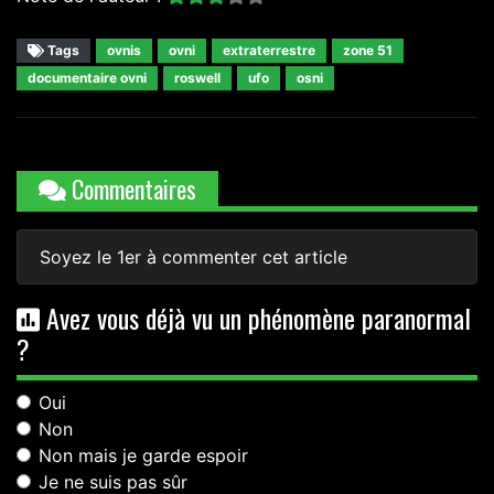
Tags
ovnis
ovni
extraterrestre
zone 51
documentaire ovni
roswell
ufo
osni
Commentaires
Soyez le 1er à commenter cet article
Avez vous déjà vu un phénomène paranormal
?
Oui
Non
Non mais je garde espoir
Je ne suis pas sûr