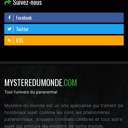
Suivez-nous
Facebook
Twitter
RSS
MYSTEREDUMONDE
.COM
Tout l'univers du paranormal
Mystere du monde est un site spécialisé qui traitent de
nombreux sujet comme les ovni, les phénomères
paranormaux, dossiers criminels célèbres et tout autre
sujet qui entoure les mystère de notre monde.