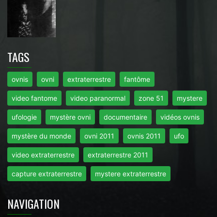
TAGS
ovnis
ovni
extraterrestre
fantôme
video fantome
video paranormal
zone 51
mystere
ufologie
mystère ovni
documentaire
vidéos ovnis
mystère du monde
ovni 2011
ovnis 2011
ufo
video extraterrestre
extraterrestre 2011
capture extraterrestre
mystere extraterrestre
NAVIGATION