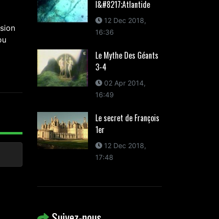
l&#8217;Atlantide
12 Dec 2018,
sion
16:36
ou
Le Mythe Des Géants
3-4
02 Apr 2014,
16:49
Le secret de François
1er
12 Dec 2018,
17:48
Suivez-nous