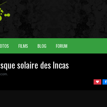
OTOS
FILMS
BLOG
FORUM
isque solaire des Incas
 com.