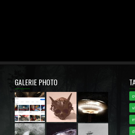
GALERIE PHOTO
T
o
i
v
m
d