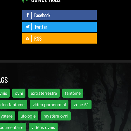
Facebook
Twitter
RSS
AGS
vnis
ovni
extraterrestre
fantôme
ideo fantome
video paranormal
zone 51
ystere
ufologie
mystère ovni
ocumentaire
vidéos ovnis