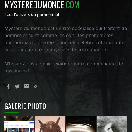
MYSTEREDUMONDE
.COM
Tout l'univers du paranormal
Mystere du monde est un site spécialisé qui traitent de
nombreux sujet comme les ovni, les phénomères
paranormaux, dossiers criminels célèbres et tout autre
sujet qui entoure les mystère de notre monde.
N'hésitez pas à venir rejoindre notre communauté de
passionés !
GALERIE PHOTO