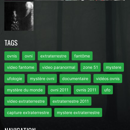
TAGS
ovnis
ovni
extraterrestre
fantôme
video fantome
video paranormal
zone 51
mystere
ufologie
mystère ovni
documentaire
vidéos ovnis
mystère du monde
ovni 2011
ovnis 2011
ufo
video extraterrestre
extraterrestre 2011
capture extraterrestre
mystere extraterrestre