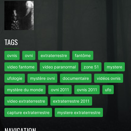
TAGS
ovnis
ovni
extraterrestre
fantôme
video fantome
video paranormal
zone 51
mystere
ufologie
mystère ovni
documentaire
vidéos ovnis
mystère du monde
ovni 2011
ovnis 2011
ufo
video extraterrestre
extraterrestre 2011
capture extraterrestre
mystere extraterrestre
NAVIGATION