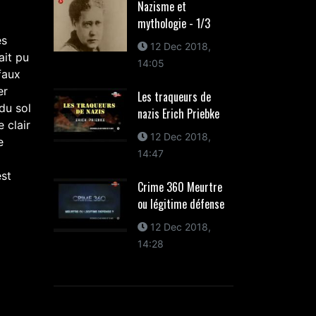
Nazisme et
mythologie - 1/3
ès
12 Dec 2018,
ait pu
14:05
faux
er
Les traqueurs de
du sol
nazis Erich Priebke
e clair
12 Dec 2018,
e
14:47
est
Crime 360 Meurtre
ou légitime défense
12 Dec 2018,
14:28