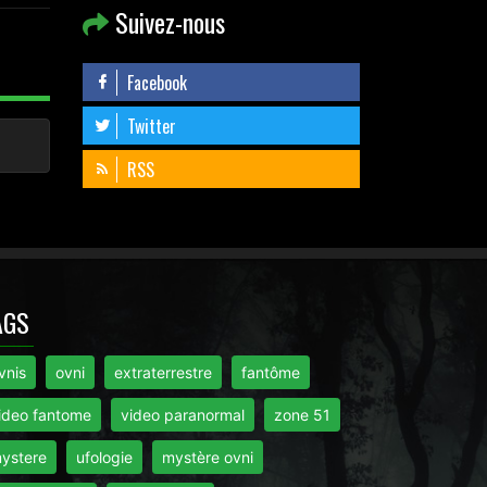
Suivez-nous
Facebook
Twitter
RSS
AGS
vnis
ovni
extraterrestre
fantôme
ideo fantome
video paranormal
zone 51
ystere
ufologie
mystère ovni