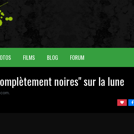
OTOS
FILMS
BLOG
FORUM
omplètement noires" sur la lune
 com.