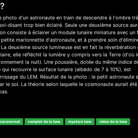
 ?
e photo d'un astronaute en train de descendre à l'ombre tr
 soi-disant trop bien éclairé. Seule une deuxième source aur
ution consiste à éclairer un module lunaire miniature avec un 
 petite marionnette d'astronaute, et à prendre soin d'élimin
 La deuxième source lumineuse est en fait la réverbération 
ire, elle réfléchit la lumière y compris vers la Terre (d'où l
ronnement la nuit). Une poussière, dotée du même indice d
e qui recouvre la surface lunaire (albédo de 7 à 10%), est
rissage du LEM. Résultat de la photo : le petit astronaute 
par le sol. La théorie selon laquelle le cosmonaute aurait été
pas.
 paranormal
complot de la lune
mystere lune
video de la lune