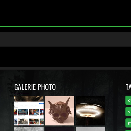
GALERIE PHOTO
T
o
i
v
m