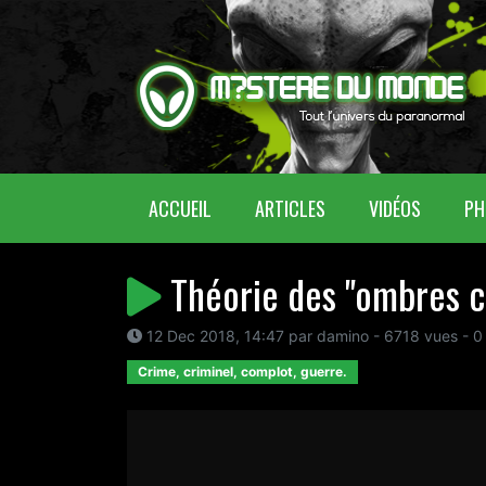
(CURRENT)
ACCUEIL
ARTICLES
VIDÉOS
PH
Théorie des "ombres c
12 Dec 2018, 14:47 par damino - 6718 vues - 0
Crime, criminel, complot, guerre.