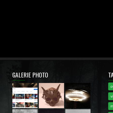
GALERIE PHOTO
T
o
i
v
m