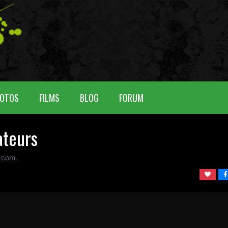
OTOS
FILMS
BLOG
FORUM
ateurs
 com.