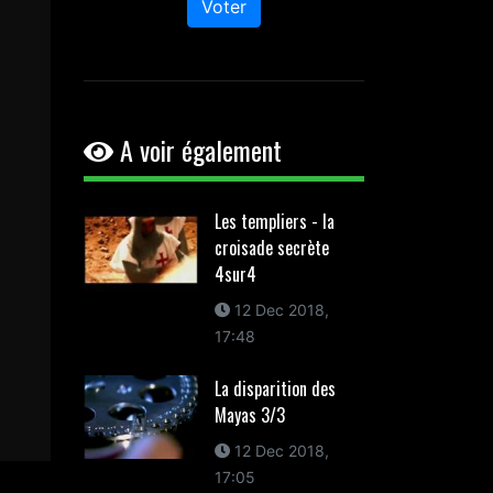
Voter
A voir également
Les templiers - la
croisade secrète
4sur4
12 Dec 2018,
17:48
La disparition des
Mayas 3/3
12 Dec 2018,
17:05