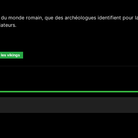
e du monde romain, que des archéologues identifient pour l
iateurs.
 les vikings