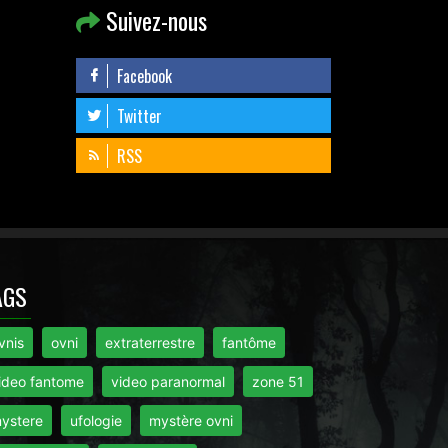
Suivez-nous
Facebook
Twitter
RSS
AGS
vnis
ovni
extraterrestre
fantôme
ideo fantome
video paranormal
zone 51
ystere
ufologie
mystère ovni