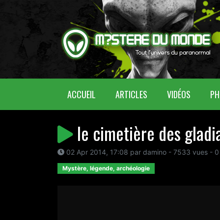
(CURRENT)
ACCUEIL
ARTICLES
VIDÉOS
PH
le cimetière des gladi
02 Apr 2014, 17:08 par damino - 7533 vues - 0
Mystère, légende, archéologie