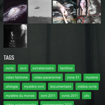
TAGS
ovnis
ovni
extraterrestre
fantôme
video fantome
video paranormal
zone 51
mystere
ufologie
mystère ovni
documentaire
vidéos ovnis
mystère du monde
ovni 2011
ovnis 2011
ufo
video extraterrestre
extraterrestre 2011