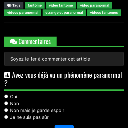
Tags
fantôme
video fantome
video paranormal
videos paranormal
etrange et paranormal
videos fantomes
Commentaires
Soyez le 1er à commenter cet article
Avez vous déjà vu un phénomène paranormal
?
Oui
Non
Non mais je garde espoir
Je ne suis pas sûr