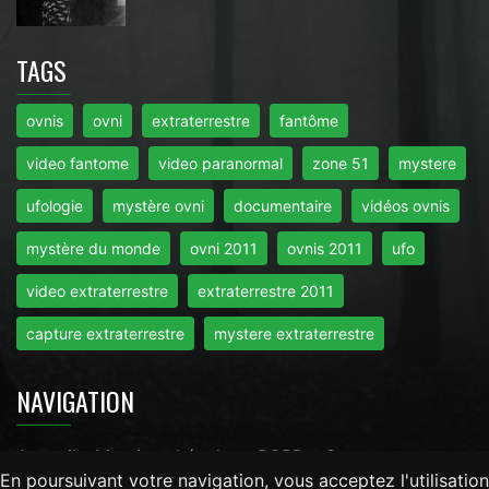
TAGS
ovnis
ovni
extraterrestre
fantôme
video fantome
video paranormal
zone 51
mystere
ufologie
mystère ovni
documentaire
vidéos ovnis
mystère du monde
ovni 2011
ovnis 2011
ufo
video extraterrestre
extraterrestre 2011
capture extraterrestre
mystere extraterrestre
NAVIGATION
Accueil
-
Mentions Légales
-
RGPD
-
Contact
En poursuivant votre navigation, vous acceptez l'utilisation