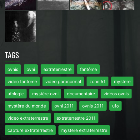
TAGS
ovnis
ovni
extraterrestre
fantôme
video fantome
video paranormal
zone 51
mystere
ufologie
mystère ovni
documentaire
vidéos ovnis
mystère du monde
ovni 2011
ovnis 2011
ufo
video extraterrestre
extraterrestre 2011
capture extraterrestre
mystere extraterrestre