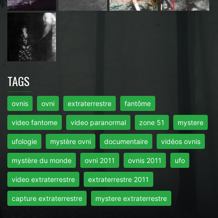
TAGS
ovnis
ovni
extraterrestre
fantôme
video fantome
video paranormal
zone 51
mystere
ufologie
mystère ovni
documentaire
vidéos ovnis
mystère du monde
ovni 2011
ovnis 2011
ufo
video extraterrestre
extraterrestre 2011
capture extraterrestre
mystere extraterrestre