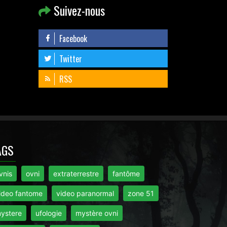
Suivez-nous
Facebook
Twitter
RSS
AGS
vnis
ovni
extraterrestre
fantôme
ideo fantome
video paranormal
zone 51
ystere
ufologie
mystère ovni