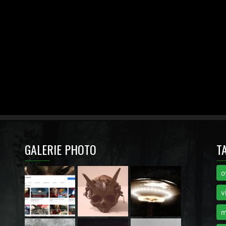
GALERIE PHOTO
T
o
i
v
m