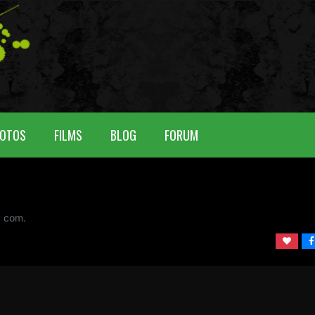
OTOS
FILMS
BLOG
FORUM
0 com.