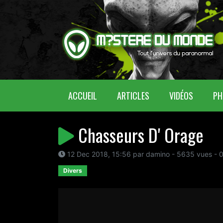
(CURRENT)
ACCUEIL
ARTICLES
VIDÉOS
PH
Chasseurs D' Orage
12 Dec 2018, 15:56 par damino - 5635 vues - 
Divers