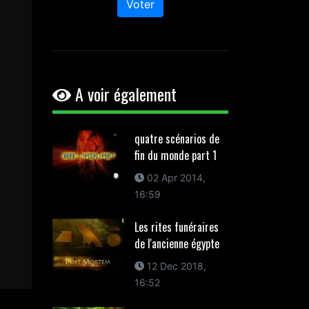
Voter
A voir également
quatre scénarios de
fin du monde part 1
02 Apr 2014,
16:59
Les rites funéraires
de l'ancienne égypte
12 Dec 2018,
16:52