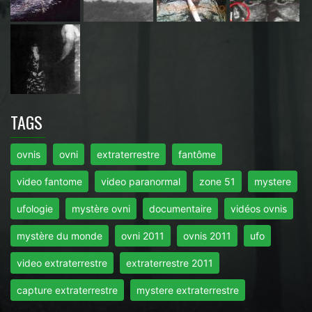
TAGS
ovnis
ovni
extraterrestre
fantôme
video fantome
video paranormal
zone 51
mystere
ufologie
mystère ovni
documentaire
vidéos ovnis
mystère du monde
ovni 2011
ovnis 2011
ufo
video extraterrestre
extraterrestre 2011
capture extraterrestre
mystere extraterrestre