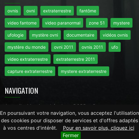
ovnis
ovni
extraterrestre
fantôme
video fantome
video paranormal
zone 51
mystere
ufologie
mystère ovni
documentaire
vidéos ovnis
mystère du monde
ovni 2011
ovnis 2011
ufo
video extraterrestre
extraterrestre 2011
capture extraterrestre
mystere extraterrestre
NAVIGATION
Accueil
-
Mentions Légales
-
RGPD
-
Contact
En poursuivant votre navigation, vous acceptez l'utilisation
des cookies pour disposer de services et d'offres adaptés
Tout droits réservés © 2026 - Mysteredumonde.com -
à vos centres d'intérêt.
Pour en savoir plus, cliquez ici
LaRevueGeek.com
Fermer