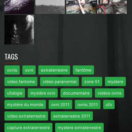
TAGS
ovnis
ovni
extraterrestre
fantôme
video fantome
video paranormal
zone 51
mystere
ufologie
mystère ovni
documentaire
vidéos ovnis
mystère du monde
ovni 2011
ovnis 2011
ufo
video extraterrestre
extraterrestre 2011
capture extraterrestre
mystere extraterrestre