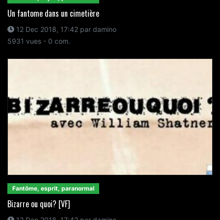
Un fantome dans un cimetière
12 Dec 2018, 17:42 par damino
5931 vues - 0 com.
Fantôme, esprit, paranormal
Bizarre ou quoi? [VF]
12 Dec 2018, 17:42 par damino