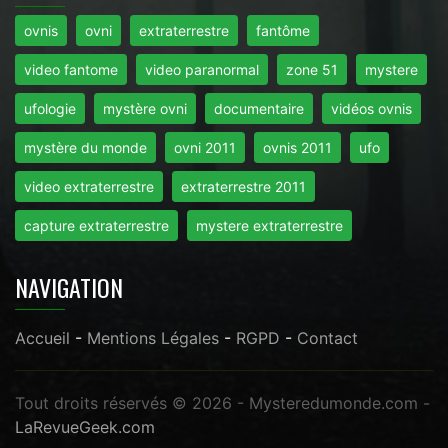
ovnis
ovni
extraterrestre
fantôme
video fantome
video paranormal
zone 51
mystere
ufologie
mystère ovni
documentaire
vidéos ovnis
mystère du monde
ovni 2011
ovnis 2011
ufo
video extraterrestre
extraterrestre 2011
capture extraterrestre
mystere extraterrestre
NAVIGATION
Accueil
-
Mentions Légales
-
RGPD
-
Contact
Tout droits réservés © 2026 - Mysteredumonde.com -
LaRevueGeek.com