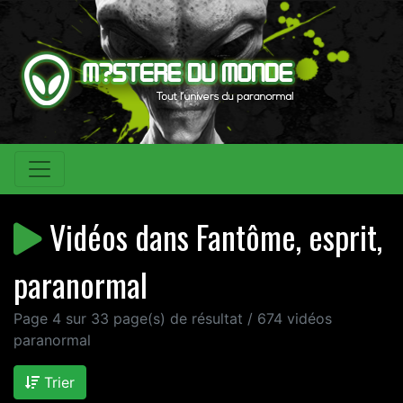
Vidéos dans Fantôme, esprit,
paranormal
Page 4 sur 33 page(s) de résultat / 674 vidéos
paranormal
Trier