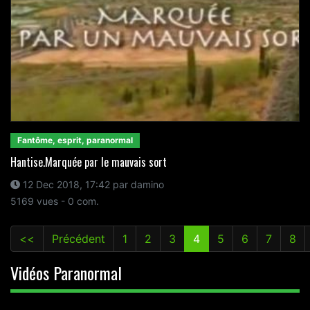
Fantôme, esprit, paranormal
Hantise.Marquée par le mauvais sort
12 Dec 2018, 17:42 par damino
5169 vues - 0 com.
<<
Précédent
1
2
3
4
5
6
7
8
Vidéos Paranormal