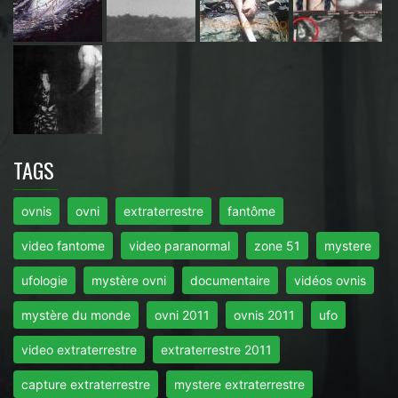
TAGS
ovnis
ovni
extraterrestre
fantôme
video fantome
video paranormal
zone 51
mystere
ufologie
mystère ovni
documentaire
vidéos ovnis
mystère du monde
ovni 2011
ovnis 2011
ufo
video extraterrestre
extraterrestre 2011
capture extraterrestre
mystere extraterrestre