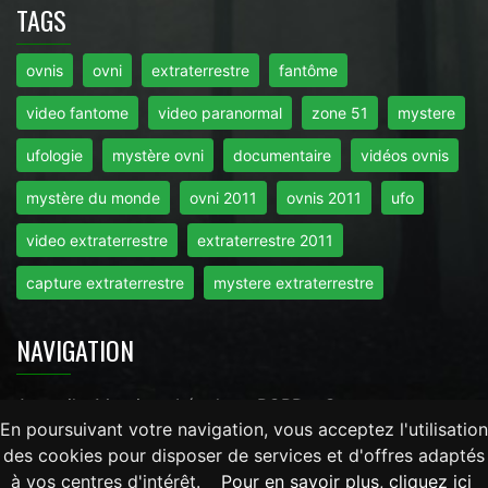
TAGS
ovnis
ovni
extraterrestre
fantôme
video fantome
video paranormal
zone 51
mystere
ufologie
mystère ovni
documentaire
vidéos ovnis
mystère du monde
ovni 2011
ovnis 2011
ufo
video extraterrestre
extraterrestre 2011
capture extraterrestre
mystere extraterrestre
NAVIGATION
Accueil
-
Mentions Légales
-
RGPD
-
Contact
En poursuivant votre navigation, vous acceptez l'utilisation
des cookies pour disposer de services et d'offres adaptés
Tout droits réservés © 2026 - Mysteredumonde.com -
à vos centres d'intérêt.
Pour en savoir plus, cliquez ici