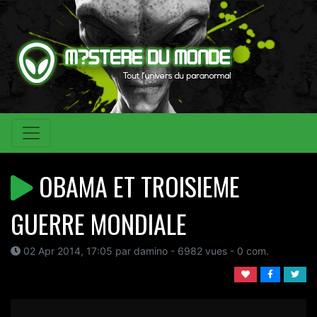
OBAMA ET TROISIEME
GUERRE MONDIALE
02 Apr 2014, 17:05 par damino - 6982 vues - 0 com.