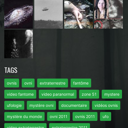
TAGS
ovnis
ovni
extraterrestre
fantôme
video fantome
video paranormal
zone 51
mystere
ufologie
mystère ovni
documentaire
vidéos ovnis
mystère du monde
ovni 2011
ovnis 2011
ufo
video extraterrestre
extraterrestre 2011