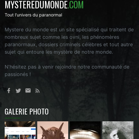
MYSTEREDUMONDE
.COM
Tout l'univers du paranormal
Mystere du monde est un site spécialisé qui traitent de
nombreux sujet comme les ovni, les phénomères
paranormaux, dossiers criminels célèbres et tout autre
sujet qui entoure les mystère de notre monde.
N'hésitez pas à venir rejoindre notre communauté de
passionés !
GALERIE PHOTO