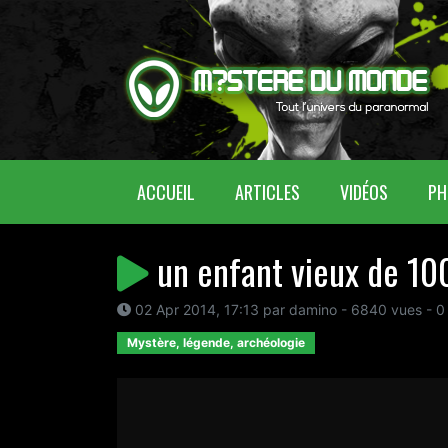
(CURRENT)
ACCUEIL
ARTICLES
VIDÉOS
PH
un enfant vieux de 10
02 Apr 2014, 17:13 par damino - 6840 vues - 0
Mystère, légende, archéologie