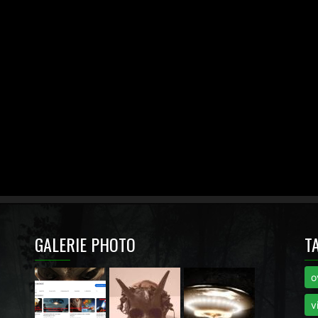
GALERIE PHOTO
T
o
i
v