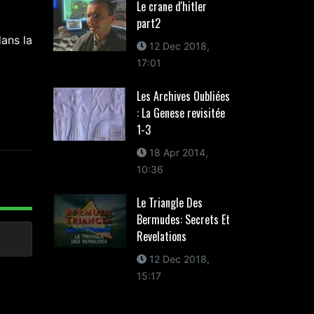
Le crane d'hitler
part2
ans la
12 Dec 2018,
17:01
Les Archives Oubliées
: La Genese revisitée
1-3
18 Apr 2014,
10:36
Le Triangle Des
Bermudes: Secrets Et
Revelations
12 Dec 2018,
15:17