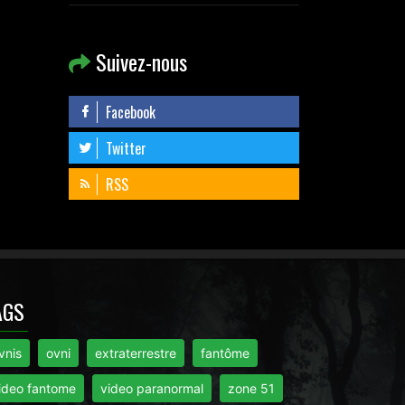
Suivez-nous
Facebook
Twitter
RSS
AGS
vnis
ovni
extraterrestre
fantôme
ideo fantome
video paranormal
zone 51