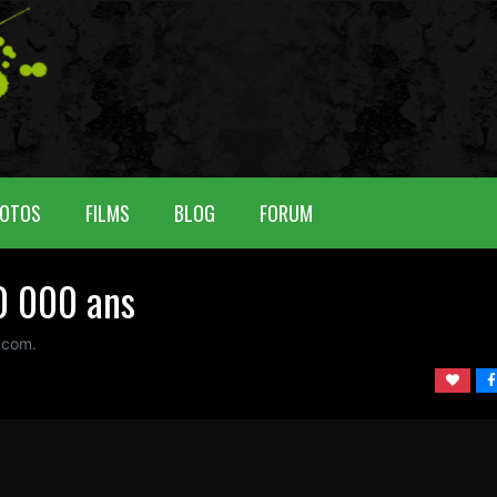
OTOS
FILMS
BLOG
FORUM
0 000 ans
 com.