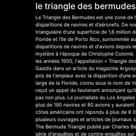
le triangle des bermudes
Le Triangle des Bermudes est une zone de l’
disparitions de navires et d’aéronefs. De 
triangulaire d'une superficie de 1,6 million 
Floride et l’île de Porto Rico, surnommée aus
disparitions de navires et d'avions depuis l
mystère à l'époque de Christophe Colomb. I
les années 1950, l'appellation « Triangle de
Gaddis dans un article du magazine Argosy 
pris de l'ampleur avec la disparition d’une
large de la Floride, connu sous le nom de V
reçut un appel du lieutenant annonçant qu’il
pas non plus. Le journaliste du Los Angele
plus de 190 navires et 80 avions y auraien
côtes américains ont répondu à plus de 8 0
plusieurs ouvrages et articles de journaux
The Bermuda Triangle publié par Charles Ber
série d'enquêtes et de contre-enquêtes sur l