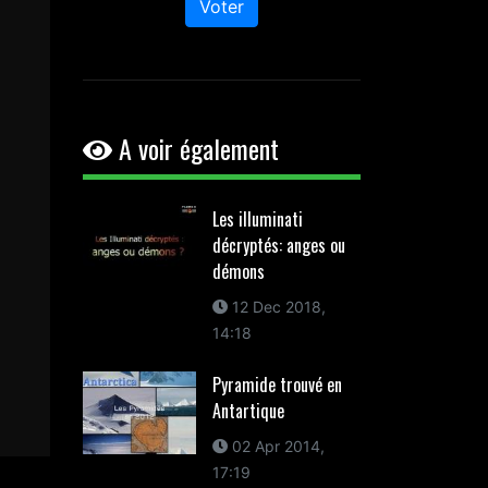
Voter
A voir également
Les illuminati
décryptés: anges ou
démons
12 Dec 2018,
14:18
Pyramide trouvé en
Antartique
02 Apr 2014,
17:19