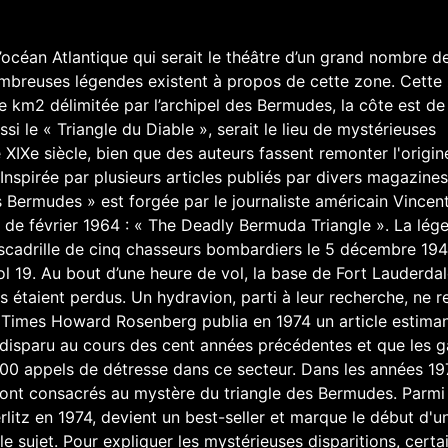
océan Atlantique qui serait le théâtre d’un grand nombre d
nombreuses légendes existent à propos de cette zone. Cette
de km2 délimitée par l’archipel des Bermudes, la côte est de
si le « Triangle du Diable », serait le lieu de mystérieuses
e XIXe siècle, bien que des auteurs fassent remonter l'origin
nspirée par plusieurs articles publiés par divers magazine
s Bermudes » est forgée par le journaliste américain Vincen
de février 1964 : « The Deadly Bermuda Triangle ». La lég
 escadrille de cinq chasseurs bombardiers le 5 décembre 19
ol 19. Au bout d’une heure de vol, la base de Fort Lauderda
s étaient perdus. Un hydravion, parti à leur recherche, ne r
s Times Howard Rosenberg publia en 1974 un article estima
t disparu au cours des cent années précédentes et que les 
00 appels de détresse dans ce secteur. Dans les années 19
 sont consacrés au mystère du triangle des Bermudes. Parmi
litz en 1974, devient un best-seller et marque le début d'u
e sujet. Pour expliquer les mystérieuses disparitions, certa