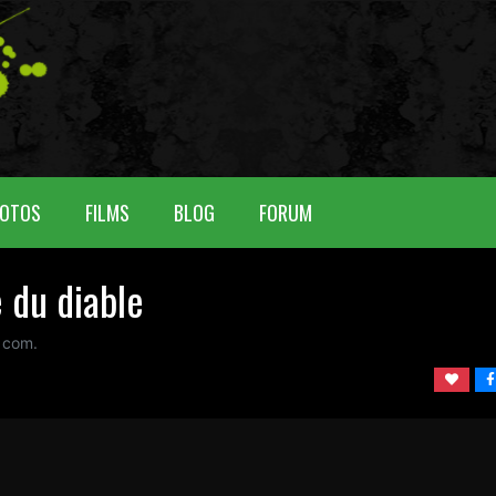
OTOS
FILMS
BLOG
FORUM
 du diable
 com.