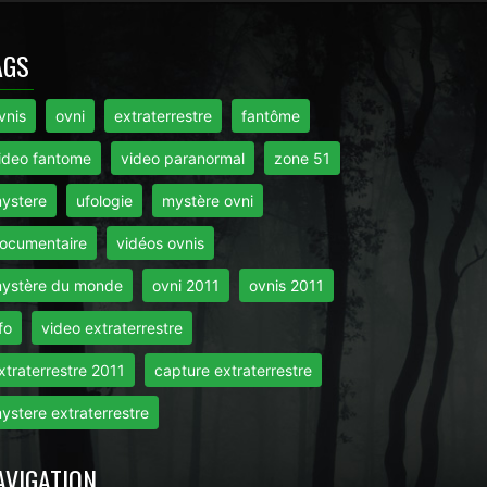
AGS
vnis
ovni
extraterrestre
fantôme
ideo fantome
video paranormal
zone 51
ystere
ufologie
mystère ovni
ocumentaire
vidéos ovnis
ystère du monde
ovni 2011
ovnis 2011
fo
video extraterrestre
xtraterrestre 2011
capture extraterrestre
ystere extraterrestre
AVIGATION