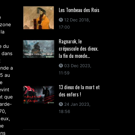
Les Tombeau des Rois
e
12 Dec 2018,
 zone
17:00
 la
Ragnarok, le
e du
crépuscule des dieux.
s dans
la fin du monde...
t
03 Dec 2023,
ende a
11:59
45 au
le
13 dieux de la mort et
evint
des enfers !
nt que
garde-
24 Jan 2023,
70,
18:56
 eux,
ne
ins