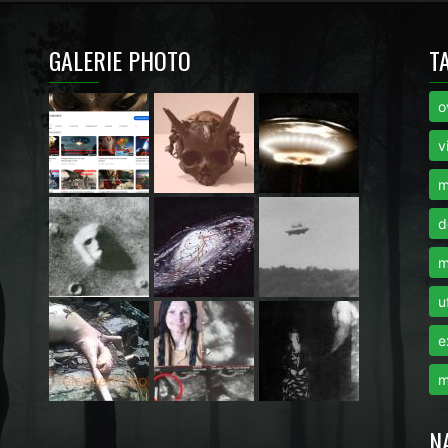
GALERIE PHOTO
T
o
i
v
m
d
m
u
e
m
N