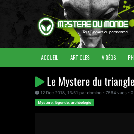
(CURRENT)
ACCUEIL
ARTICLES
VIDÉOS
PH
Le Mystere du triangle
12 Dec 2018, 13:51 par damino - 7564 vues - 0
Mystère, légende, archéologie