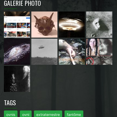
GALERIE PHOTO
TAGS
ovnis
ovni
extraterrestre
fantôme