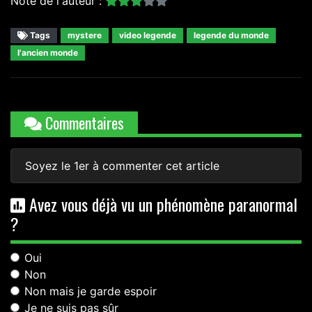
Note de l'auteur :
Tags
mystere
video legende
legende du monde
l'ancien monde
Commentaires
Soyez le 1er à commenter cet article
Avez vous déjà vu un phénomène paranormal
?
Oui
Non
Non mais je garde espoir
Je ne suis pas sûr