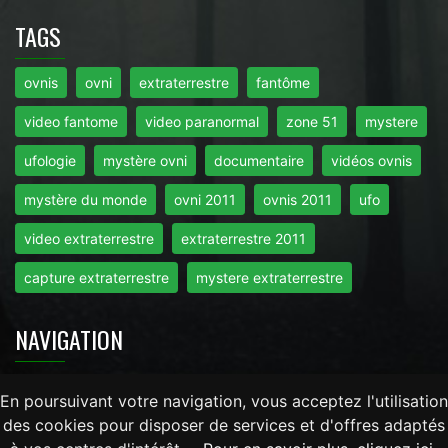
TAGS
ovnis
ovni
extraterrestre
fantôme
video fantome
video paranormal
zone 51
mystere
ufologie
mystère ovni
documentaire
vidéos ovnis
mystère du monde
ovni 2011
ovnis 2011
ufo
video extraterrestre
extraterrestre 2011
capture extraterrestre
mystere extraterrestre
NAVIGATION
Accueil
-
Mentions Légales
-
RGPD
-
Contact
En poursuivant votre navigation, vous acceptez l'utilisation
des cookies pour disposer de services et d'offres adaptés