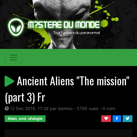
Ancient Aliens "The mission"
(part 3) Fr
12 Dec 2018, 17:28 par damino - 5795 vues - 0 com.
Alien, ovni, ufologie