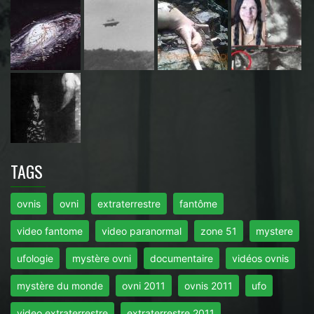
TAGS
ovnis
ovni
extraterrestre
fantôme
video fantome
video paranormal
zone 51
mystere
ufologie
mystère ovni
documentaire
vidéos ovnis
mystère du monde
ovni 2011
ovnis 2011
ufo
video extraterrestre
extraterrestre 2011