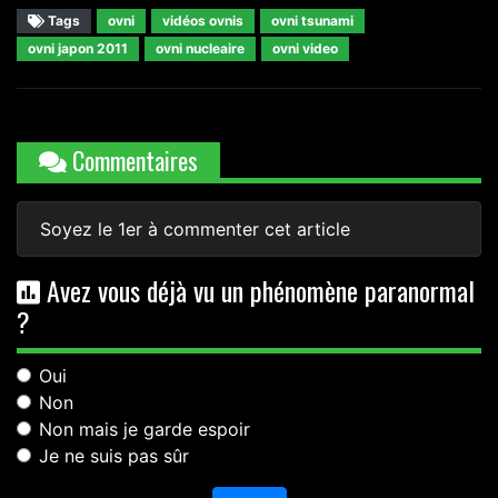
Tags
ovni
vidéos ovnis
ovni tsunami
ovni japon 2011
ovni nucleaire
ovni video
Commentaires
Soyez le 1er à commenter cet article
Avez vous déjà vu un phénomène paranormal
?
Oui
Non
Non mais je garde espoir
Je ne suis pas sûr