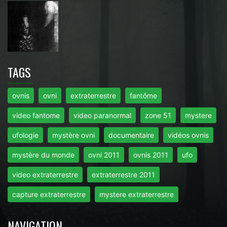
TAGS
ovnis
ovni
extraterrestre
fantôme
video fantome
video paranormal
zone 51
mystere
ufologie
mystère ovni
documentaire
vidéos ovnis
mystère du monde
ovni 2011
ovnis 2011
ufo
video extraterrestre
extraterrestre 2011
capture extraterrestre
mystere extraterrestre
NAVIGATION