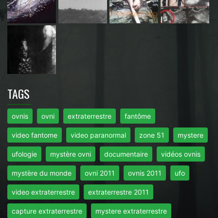
TAGS
ovnis
ovni
extraterrestre
fantôme
video fantome
video paranormal
zone 51
mystere
ufologie
mystère ovni
documentaire
vidéos ovnis
mystère du monde
ovni 2011
ovnis 2011
ufo
video extraterrestre
extraterrestre 2011
capture extraterrestre
mystere extraterrestre