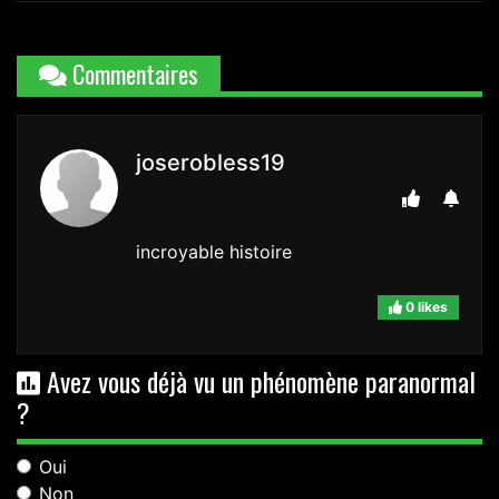
Commentaires
joserobless19
incroyable histoire
0 likes
Avez vous déjà vu un phénomène paranormal
?
Oui
Non