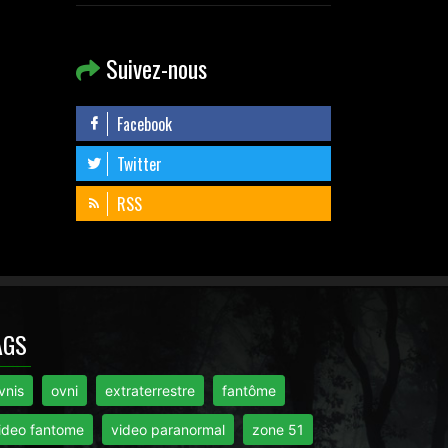
Suivez-nous
Facebook
Twitter
RSS
AGS
vnis
ovni
extraterrestre
fantôme
ideo fantome
video paranormal
zone 51