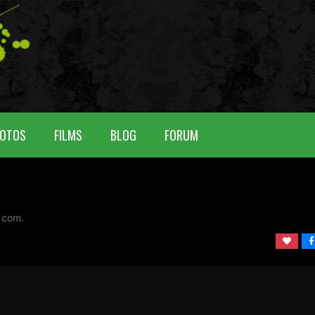
OTOS
FILMS
BLOG
FORUM
 com.