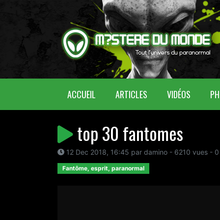
(CURRENT)
ACCUEIL
ARTICLES
VIDÉOS
PH
top 30 fantomes
12 Dec 2018, 16:45 par damino - 6210 vues - 0
Fantôme, esprit, paranormal