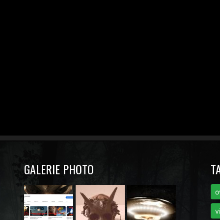
GALERIE PHOTO
T
o
i
v