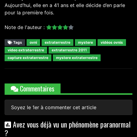
Aujourd’hui, elle en a 41 ans et elle décide d’en parle
pour la première fois.
Note de l'auteur :
Tags
ovni
extraterrestre
mystere
vidéos ovnis
video extraterrestre
extraterrestre 2011
capture extraterrestre
mystere extraterrestre
Commentaires
Soyez le 1er à commenter cet article
Avez vous déjà vu un phénomène paranormal
?