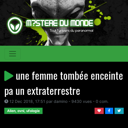
une femme tombée enceinte
pa un extraterrestre
12 Dec 2018, 17:51 par damino - 9430 vues - 0 com.
Alien, ovni, ufologie