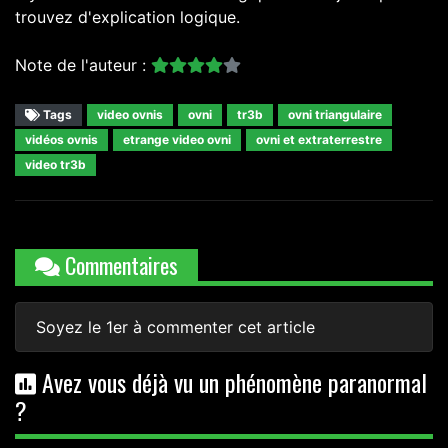
trouvez d'explication logique.
Note de l'auteur :
Tags
video ovnis
ovni
tr3b
ovni triangulaire
vidéos ovnis
etrange video ovni
ovni et extraterrestre
video tr3b
Commentaires
Soyez le 1er à commenter cet article
Avez vous déjà vu un phénomène paranormal
?