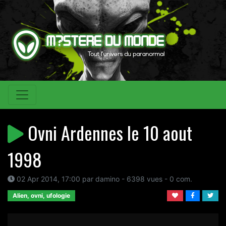
Ovni Ardennes le 10 aout
1998
02 Apr 2014, 17:00 par damino - 6398 vues - 0 com.
Alien, ovni, ufologie